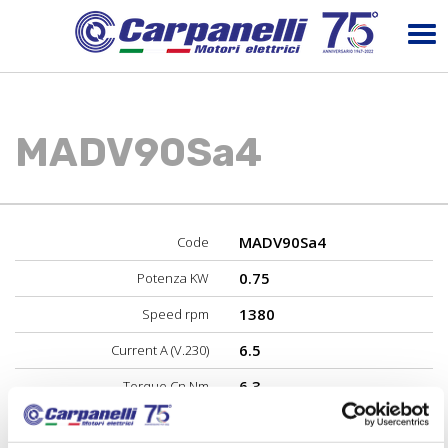
MADV90Sa4
MADV90Sa4
Code
0.75
Potenza KW
1380
Speed rpm
6.5
Current A (V.230)
6.3
Torque Cn Nm
70
Performance %