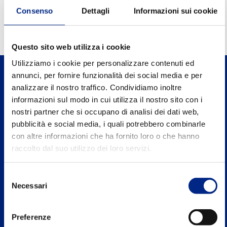
0.96
Power factor FI
Consenso
Dettagli
Informazioni sui cookie
Questo sito web utilizza i cookie
Utilizziamo i cookie per personalizzare contenuti ed
annunci, per fornire funzionalità dei social media e per
analizzare il nostro traffico. Condividiamo inoltre
informazioni sul modo in cui utilizza il nostro sito con i
nostri partner che si occupano di analisi dei dati web,
Carpanelli Motori Elettrici S.p.A. a Socio
pubblicità e social media, i quali potrebbero combinarle
Unico
con altre informazioni che ha fornito loro o che hanno
Via 2 Agosto 1980, n.5, 40016 S.Giorgio di Piano
raccolto dal suo utilizzo dei loro servizi.
Bologna - Italy
Selezione
Tel. +39 051 8902811
Necessari
del
consenso
P.IVA: IT00662271204
Preferenze