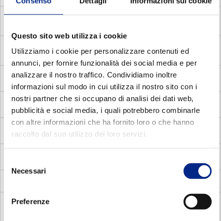
Consenso
Dettagli
Informazioni sui cookie
MDC
Asynchronous single phase motors with centrifugal
switch
Questo sito web utilizza i cookie
MADP
Asynchronous three phase pole changing brake
Utilizziamo i cookie per personalizzare contenuti ed
motors
annunci, per fornire funzionalità dei social media e per
analizzare il nostro traffico. Condividiamo inoltre
MMA
Asynchronous single phase brake motors
informazioni sul modo in cui utilizza il nostro sito con i
nostri partner che si occupano di analisi dei dati web,
MV
Flux vector
pubblicità e social media, i quali potrebbero combinarle
con altre informazioni che ha fornito loro o che hanno
MVC
Compat square vector motors
raccolto dal suo utilizzo dei loro servizi.
MVS
Vectorial motors with standard frame
Selezione
Necessari
del
Blowers
consenso
Preferenze
DOCUMENTATION