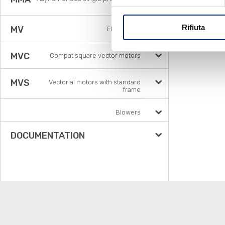
motors
Rifiuta
MV
Flux vector
MVC
Compat square vector motors
MVS
Vectorial motors with standard
frame
Blowers
DOCUMENTATION