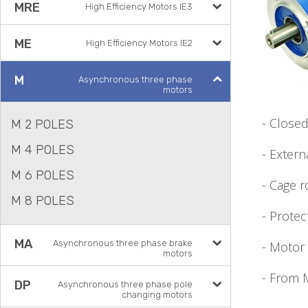
MRE
High Efficiency Motors IE3
ME
High Efficiency Motors IE2
M
Asynchronous three phase
motors
- Close
M 2 POLES
M 4 POLES
- Extern
M 6 POLES
- Cage r
M 8 POLES
- Protec
MA
Asynchronous three phase brake
- Motor
motors
- From M
DP
Asynchronous three phase pole
changing motors