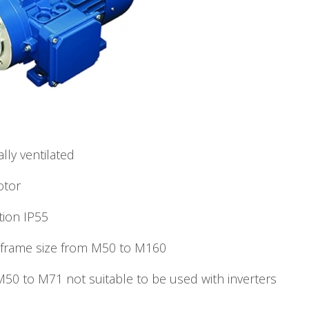
d
ally ventilated
otor
tion IP55
 frame size from M50 to M160
50 to M71 not suitable to be used with inverters