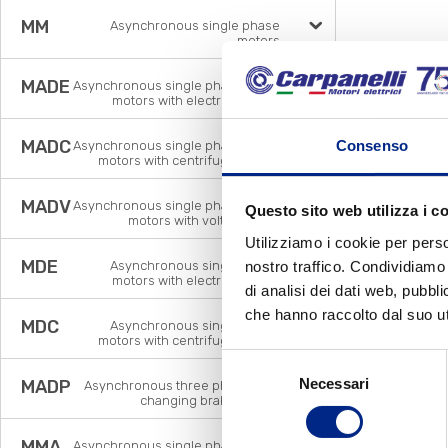
MM
Asynchronous single phase
motors
MADE
Asynchronous single phase brake
motors with electronic relay
MADC
Consenso
Asynchronous single phase brake
motors with centrifugal switch
MADV
Asynchronous single phase brake
Questo sito web utilizza i c
motors with voltage relay
Utilizziamo i cookie per perso
MDE
nostro traffico. Condividiamo 
Asynchronous single phase
motors with electronic relay
di analisi dei dati web, pubbl
che hanno raccolto dal suo uti
MDC
Asynchronous single phase
motors with centrifugal switch
Selezione
Necessari
MADP
del
Asynchronous three phase pole
changing brake motors
consenso
MMA
Asynchronous single phase brake