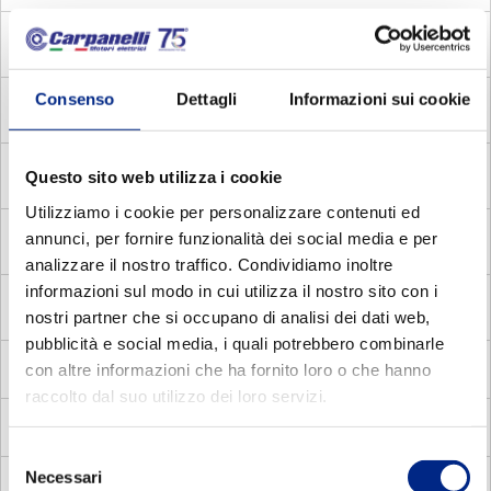
MADC
Asynchronous single phase brake motors with
centrifugal switch
Consenso
Dettagli
Informazioni sui cookie
MADV
Asynchronous single phase brake motors with
voltage relay
MDE
Asynchronous single phase motors with electronic
Questo sito web utilizza i cookie
relay
Utilizziamo i cookie per personalizzare contenuti ed
MDC
annunci, per fornire funzionalità dei social media e per
Asynchronous single phase motors with centrifugal
switch
analizzare il nostro traffico. Condividiamo inoltre
informazioni sul modo in cui utilizza il nostro sito con i
MADP
Asynchronous three phase pole changing brake
nostri partner che si occupano di analisi dei dati web,
motors
pubblicità e social media, i quali potrebbero combinarle
MMA
con altre informazioni che ha fornito loro o che hanno
Asynchronous single phase brake motors
raccolto dal suo utilizzo dei loro servizi.
MV
Flux vector
Selezione
Necessari
del
MVC
Compat square vector motors