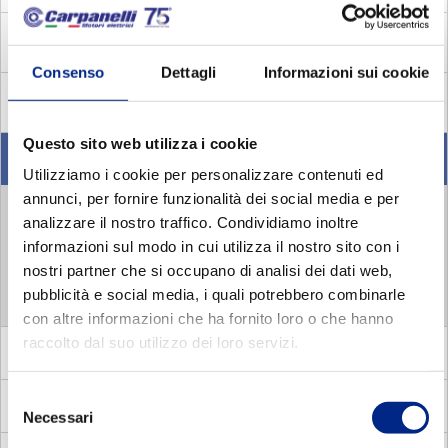
MDC
Asynchronous single phase motors with centrifugal
switch
Consenso
Dettagli
Informazioni sui cookie
MADP
Asynchronous three phase pole changing brake
motors
Questo sito web utilizza i cookie
MMA
Asynchronous single phase brake motors
Utilizziamo i cookie per personalizzare contenuti ed
annunci, per fornire funzionalità dei social media e per
MMA 2 POLES
analizzare il nostro traffico. Condividiamo inoltre
informazioni sul modo in cui utilizza il nostro sito con i
MMA 4 POLES
nostri partner che si occupano di analisi dei dati web,
MMA 6 POLES
pubblicità e social media, i quali potrebbero combinarle
con altre informazioni che ha fornito loro o che hanno
raccolto dal suo utilizzo dei loro servizi.
MV
Flux vector
Selezione
MVC
Compat square vector motors
Necessari
del
consenso