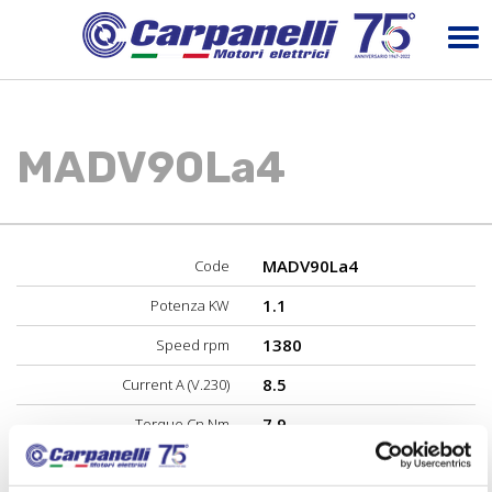
MADV90La4
MADV90La4
Code
1.1
Potenza KW
1380
Speed rpm
8.5
Current A (V.230)
7.9
Torque Cn Nm
65
Performance %