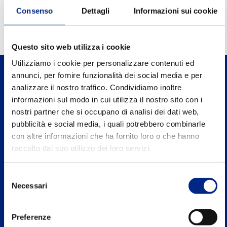
0.90
Power factor FI
Consenso
Dettagli
Informazioni sui cookie
Questo sito web utilizza i cookie
Utilizziamo i cookie per personalizzare contenuti ed
annunci, per fornire funzionalità dei social media e per
analizzare il nostro traffico. Condividiamo inoltre
informazioni sul modo in cui utilizza il nostro sito con i
nostri partner che si occupano di analisi dei dati web,
Carpanelli Motori Elettrici S.p.A. a Socio
pubblicità e social media, i quali potrebbero combinarle
Unico
con altre informazioni che ha fornito loro o che hanno
Via 2 Agosto 1980, n.5, 40016 S.Giorgio di Piano
raccolto dal suo utilizzo dei loro servizi.
Bologna - Italy
Selezione
Tel. +39 051 8902811
Necessari
del
consenso
P.IVA: IT00662271204
Preferenze