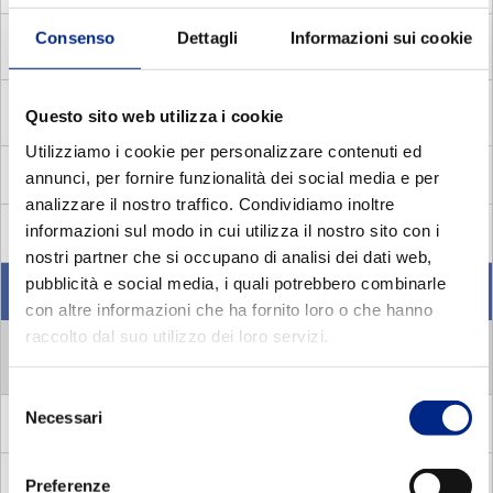
Consenso
Dettagli
Informazioni sui cookie
MDC
Asynchronous single phase motors with centrifugal
switch
MADP
Asynchronous three phase pole changing brake
Questo sito web utilizza i cookie
motors
Utilizziamo i cookie per personalizzare contenuti ed
MMA
Asynchronous single phase brake motors
annunci, per fornire funzionalità dei social media e per
analizzare il nostro traffico. Condividiamo inoltre
informazioni sul modo in cui utilizza il nostro sito con i
MV
Flux vector
nostri partner che si occupano di analisi dei dati web,
pubblicità e social media, i quali potrebbero combinarle
MVC
Compat square vector motors
con altre informazioni che ha fornito loro o che hanno
raccolto dal suo utilizzo dei loro servizi.
MVC 4 POLES
Selezione
Necessari
del
MVS
Vectorial motors with standard frame
consenso
Blowers
Preferenze