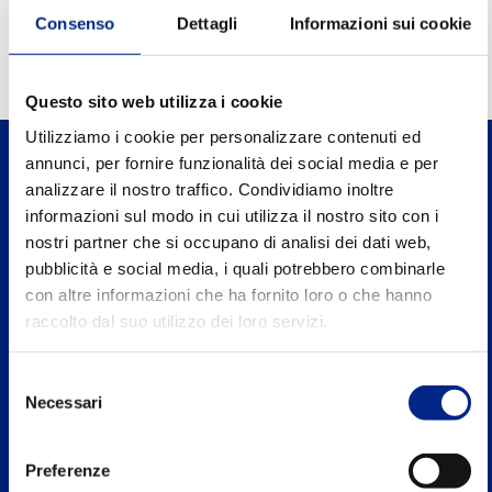
0.94
Power factor FI
Consenso
Dettagli
Informazioni sui cookie
Questo sito web utilizza i cookie
Utilizziamo i cookie per personalizzare contenuti ed
annunci, per fornire funzionalità dei social media e per
analizzare il nostro traffico. Condividiamo inoltre
informazioni sul modo in cui utilizza il nostro sito con i
nostri partner che si occupano di analisi dei dati web,
Carpanelli Motori Elettrici S.p.A. a Socio
pubblicità e social media, i quali potrebbero combinarle
Unico
con altre informazioni che ha fornito loro o che hanno
Via 2 Agosto 1980, n.5, 40016 S.Giorgio di Piano
raccolto dal suo utilizzo dei loro servizi.
Bologna - Italy
Selezione
Tel. +39 051 8902811
Necessari
del
consenso
P.IVA: IT00662271204
Preferenze