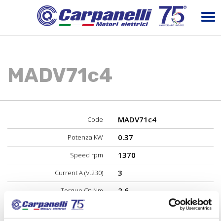
MADV71c4
MADV71c4
Code
0.37
Potenza KW
1370
Speed rpm
3
Current A (V.230)
2.6
Torque Cn Nm
62
Performance %