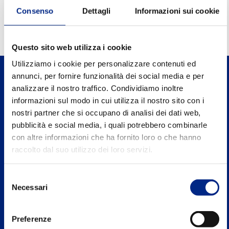
0.90
Power factor FI
Consenso
Dettagli
Informazioni sui cookie
Questo sito web utilizza i cookie
Utilizziamo i cookie per personalizzare contenuti ed
annunci, per fornire funzionalità dei social media e per
analizzare il nostro traffico. Condividiamo inoltre
informazioni sul modo in cui utilizza il nostro sito con i
nostri partner che si occupano di analisi dei dati web,
Carpanelli Motori Elettrici S.p.A. a Socio
pubblicità e social media, i quali potrebbero combinarle
Unico
con altre informazioni che ha fornito loro o che hanno
Via 2 Agosto 1980, n.5, 40016 S.Giorgio di Piano
raccolto dal suo utilizzo dei loro servizi.
Bologna - Italy
Selezione
Tel. +39 051 8902811
Necessari
del
consenso
P.IVA: IT00662271204
Preferenze