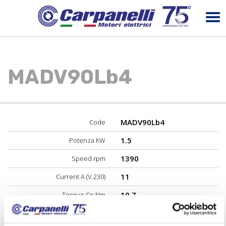
MADV90Lb4
MADV90Lb4
Code
1.5
Potenza KW
1390
Speed rpm
11
Current A (V.230)
10.7
Torque Cn Nm
72
Performance %