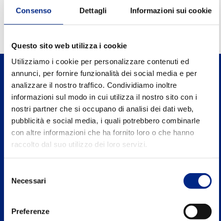
0.96
Fattore di potenza FI
Consenso
Dettagli
Informazioni sui cookie
Questo sito web utilizza i cookie
Utilizziamo i cookie per personalizzare contenuti ed
annunci, per fornire funzionalità dei social media e per
analizzare il nostro traffico. Condividiamo inoltre
informazioni sul modo in cui utilizza il nostro sito con i
nostri partner che si occupano di analisi dei dati web,
Carpanelli Motori Elettrici S.p.A. a Socio
pubblicità e social media, i quali potrebbero combinarle
Unico
con altre informazioni che ha fornito loro o che hanno
Via 2 Agosto 1980, n.5, 40016 S.Giorgio di Piano
raccolto dal suo utilizzo dei loro servizi.
Bologna - Italy
Selezione
Tel. +39 051 8902811
Necessari
del
consenso
P.IVA: IT00662271204
Preferenze