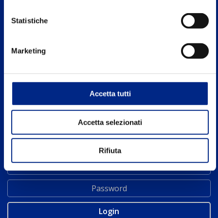
AZIENDA
CATALOGO
Statistiche
Motori Elettrici Carpanelli
APPLICAZIONI
Marketing
Dove siamo
NEWS
Rete commerciale
CONTATTI
UK SITE
Accetta tutti
Accetta selezionati
AREA RISERVATA
Rifiuta