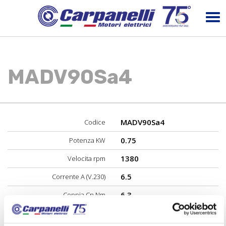
MADV90Sa4
MADV90Sa4
Codice
0.75
Potenza KW
1380
Velocita rpm
6.5
Corrente A (V.230)
6.3
Coppia Cn Nm
70
Rendimento n%