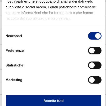
nostri partner che si occupano di analisi dei dati web,
pubblicità e social media, i quali potrebbero combinarle
MDE
Asynchronous single phase motors with electronic
relay
con altre informazioni che ha fornito loro o che hanno
raccolto dal suo utilizzo dei loro servizi.
MDC
Asynchronous single phase motors with centrifugal
switch
Selezione
Necessari
MADP
del
Asynchronous three phase pole changing brake
motors
consenso
Preferenze
MMA
Asynchronous single phase brake motors
MV
Flux vector
Statistiche
MVC
Compat square vector motors
Marketing
MVS
Vectorial motors with standard frame
Accetta tutti
Blowers