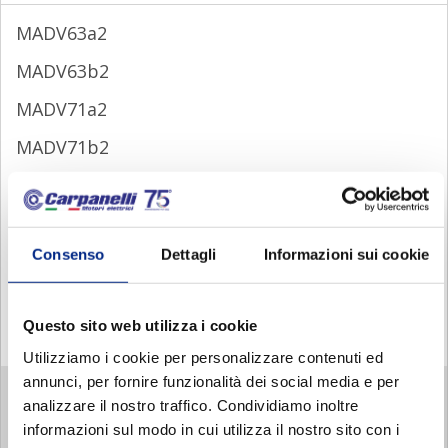
MADV63a2
MADV63b2
MADV71a2
MADV71b2
MADV80a2
MADV90Sa2
Consenso
Dettagli
Informazioni sui cookie
MADV90La2
MADV90Lb2
Questo sito web utilizza i cookie
MADV100b2
Utilizziamo i cookie per personalizzare contenuti ed
annunci, per fornire funzionalità dei social media e per
MADV 4 POLES
analizzare il nostro traffico. Condividiamo inoltre
MADV 6 POLES
informazioni sul modo in cui utilizza il nostro sito con i