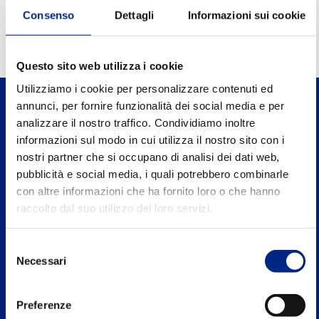
0.90
Power factor FI
Consenso
Dettagli
Informazioni sui cookie
Questo sito web utilizza i cookie
Utilizziamo i cookie per personalizzare contenuti ed
annunci, per fornire funzionalità dei social media e per
analizzare il nostro traffico. Condividiamo inoltre
informazioni sul modo in cui utilizza il nostro sito con i
nostri partner che si occupano di analisi dei dati web,
Carpanelli Motori Elettrici S.p.A. a Socio
pubblicità e social media, i quali potrebbero combinarle
Unico
con altre informazioni che ha fornito loro o che hanno
Via 2 Agosto 1980, n.5, 40016 S.Giorgio di Piano
raccolto dal suo utilizzo dei loro servizi.
Bologna - Italy
Selezione
Tel. +39 051 8902811
Necessari
del
consenso
P.IVA: IT00662271204
Preferenze