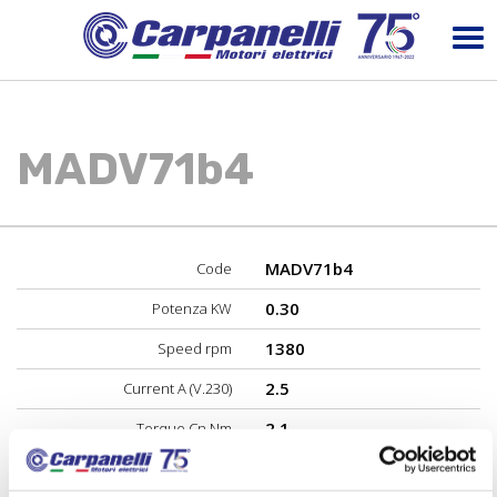
MADV71b4
MADV71b4
Code
0.30
Potenza KW
1380
Speed rpm
2.5
Current A (V.230)
2.1
Torque Cn Nm
60
Performance %