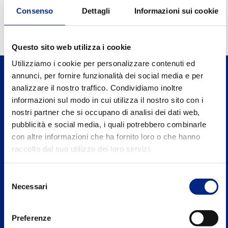
0.94
Fattore di potenza FI
Consenso
Dettagli
Informazioni sui cookie
Questo sito web utilizza i cookie
Utilizziamo i cookie per personalizzare contenuti ed
annunci, per fornire funzionalità dei social media e per
analizzare il nostro traffico. Condividiamo inoltre
informazioni sul modo in cui utilizza il nostro sito con i
nostri partner che si occupano di analisi dei dati web,
Carpanelli Motori Elettrici S.p.A. a Socio
pubblicità e social media, i quali potrebbero combinarle
Unico
con altre informazioni che ha fornito loro o che hanno
Via 2 Agosto 1980, n.5, 40016 S.Giorgio di Piano
raccolto dal suo utilizzo dei loro servizi.
Bologna - Italy
Selezione
Tel. +39 051 8902811
Necessari
del
consenso
P.IVA: IT00662271204
Preferenze