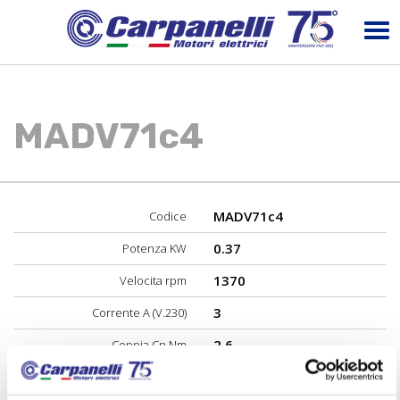
MADV71c4
MADV71c4
Codice
0.37
Potenza KW
1370
Velocita rpm
3
Corrente A (V.230)
2.6
Coppia Cn Nm
62
Rendimento n%