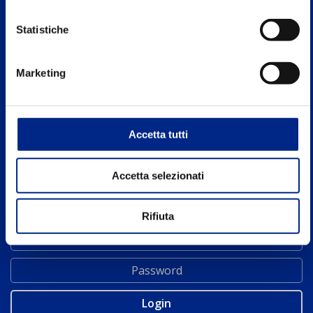
AZIENDA
CATALOGO
Statistiche
Motori Elettrici Carpanelli
APPLICAZIONI
Marketing
Dove siamo
NEWS
Rete commerciale
CONTATTI
UK SITE
Accetta tutti
Accetta selezionati
AREA RISERVATA
Rifiuta