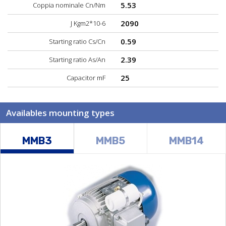
5.53
Coppia nominale Cn/Nm
2090
J Kgm2*10-6
0.59
Starting ratio Cs/Cn
2.39
Starting ratio As/An
25
Capacitor mF
Availables mounting types
MMB3
MMB5
MMB14