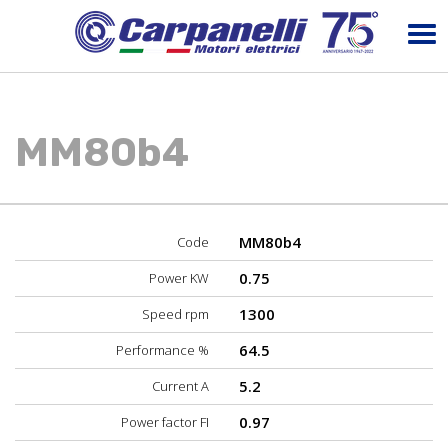
MM80b4
MM80b4
Code
0.75
Power KW
1300
Speed rpm
64.5
Performance %
5.2
Current A
0.97
Power factor FI