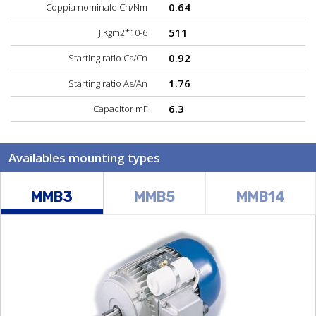
0.64
Coppia nominale Cn/Nm
511
J Kgm2*10-6
0.92
Starting ratio Cs/Cn
1.76
Starting ratio As/An
6.3
Capacitor mF
Availables mounting types
MMB3
MMB5
MMB14