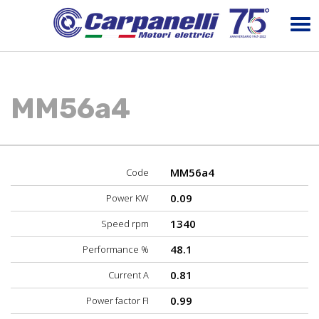
MM56a4
MM56a4
Code
0.09
Power KW
1340
Speed rpm
48.1
Performance %
0.81
Current A
0.99
Power factor FI