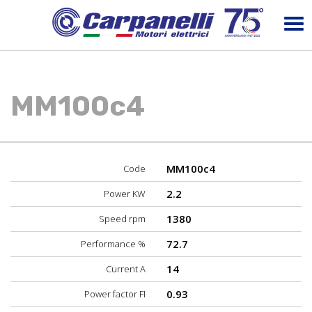
MM100c4
MM100c4
Code
2.2
Power KW
1380
Speed rpm
72.7
Performance %
14
Current A
0.93
Power factor FI