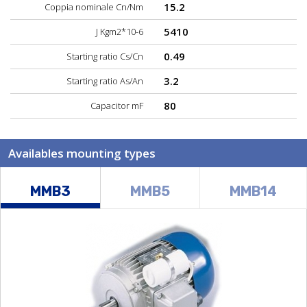
15.2
Coppia nominale Cn/Nm
5410
J Kgm2*10-6
0.49
Starting ratio Cs/Cn
3.2
Starting ratio As/An
80
Capacitor mF
Availables mounting types
MMB3
MMB5
MMB14