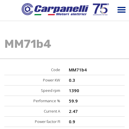
MM71b4
MM71b4
Code
0.3
Power KW
1390
Speed rpm
59.9
Performance %
2.47
Current A
0.9
Power factor FI