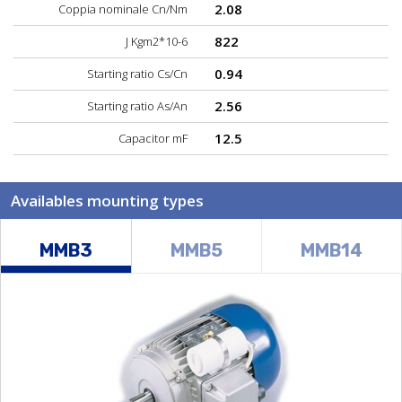
2.08
Coppia nominale Cn/Nm
822
J Kgm2*10-6
0.94
Starting ratio Cs/Cn
2.56
Starting ratio As/An
12.5
Capacitor mF
Availables mounting types
MMB3
MMB5
MMB14