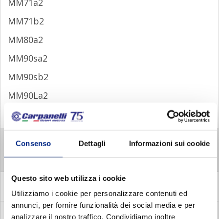
MM71a2
MM71b2
MM80a2
MM90sa2
MM90sb2
MM90La2
MM100a2
MM 4 POLES
Consenso
Dettagli
Informazioni sui cookie
MM 6 POLES
Questo sito web utilizza i cookie
MADE
Asynchronous single phase brake motors with
electronic relay
Utilizziamo i cookie per personalizzare contenuti ed
annunci, per fornire funzionalità dei social media e per
MADC
Asynchronous single phase brake motors with
analizzare il nostro traffico. Condividiamo inoltre