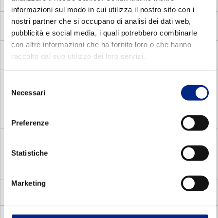
centrifugal switch
informazioni sul modo in cui utilizza il nostro sito con i
nostri partner che si occupano di analisi dei dati web,
MADV
Asynchronous single phase brake motors with
voltage relay
pubblicità e social media, i quali potrebbero combinarle
con altre informazioni che ha fornito loro o che hanno
MDE
Asynchronous single phase motors with electronic
raccolto dal suo utilizzo dei loro servizi.
relay
MDC
Selezione
Asynchronous single phase motors with centrifugal
switch
Necessari
del
consenso
MADP
Asynchronous three phase pole changing brake
motors
Preferenze
MMA
Asynchronous single phase brake motors
Statistiche
MV
Flux vector
Marketing
MVC
Compat square vector motors