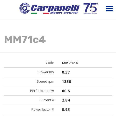
MM71c4
MM71c4
Code
0.37
Power KW
1330
Speed rpm
60.6
Performance %
2.84
Current A
0.93
Power factor FI