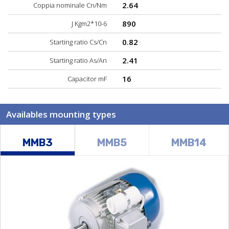
2.64
Coppia nominale Cn/Nm
890
J Kgm2*10-6
0.82
Starting ratio Cs/Cn
2.41
Starting ratio As/An
16
Capacitor mF
Availables mounting types
MMB3
MMB5
MMB14