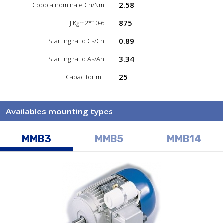
2.58
Coppia nominale Cn/Nm
875
J Kgm2*10-6
0.89
Starting ratio Cs/Cn
3.34
Starting ratio As/An
25
Capacitor mF
Availables mounting types
MMB3
MMB5
MMB14