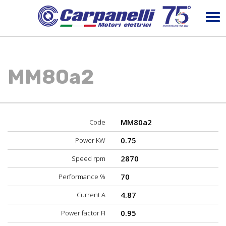
MM80a2
MM80a2
Code
0.75
Power KW
2870
Speed rpm
70
Performance %
4.87
Current A
0.95
Power factor FI