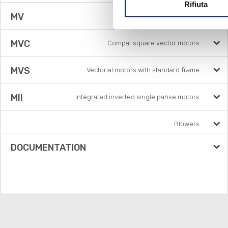
Rifiuta
MV
Flux vector
MVC
Compat square vector motors
MVS
Vectorial motors with standard frame
MII
Integrated inverted single pahse motors
Blowers
DOCUMENTATION