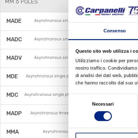
MM 6 POLES
MADE
Asynchronous single phase brake motors with
electronic relay
Consenso
MADC
Asynchronous single phase brake motors with
centrifugal switch
Questo sito web utilizza i c
MADV
Asynchronous single phase brake motors with
Utilizziamo i cookie per perso
voltage relay
nostro traffico. Condividiamo 
di analisi dei dati web, pubbl
MDE
Asynchronous single phase motors with electronic
relay
che hanno raccolto dal suo uti
MDC
Asynchronous single phase motors with centrifugal
Selezione
switch
Necessari
del
consenso
MADP
Asynchronous three phase pole changing brake
motors
MMA
Asynchronous single phase brake motors