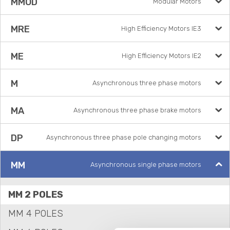
MMOD
Modular Motors
MRE
High Efficiency Motors IE3
ME
High Efficiency Motors IE2
M
Asynchronous three phase motors
MA
Asynchronous three phase brake motors
DP
Asynchronous three phase pole changing motors
MM
Asynchronous single phase motors
MM 2 POLES
MM 4 POLES