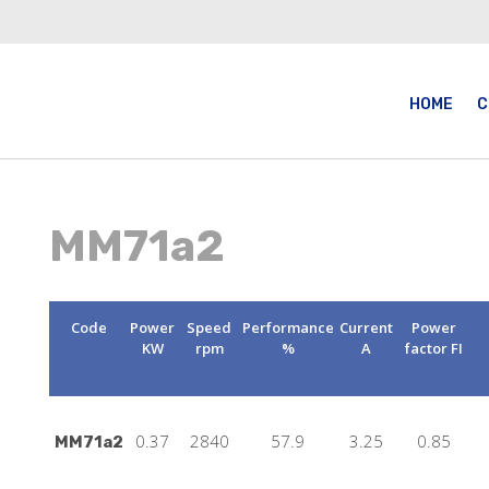
HOME
C
MM71a2
Code
Power
Speed
Performance
Current
Power
KW
rpm
%
A
factor FI
0.37
2840
57.9
3.25
0.85
MM71a2