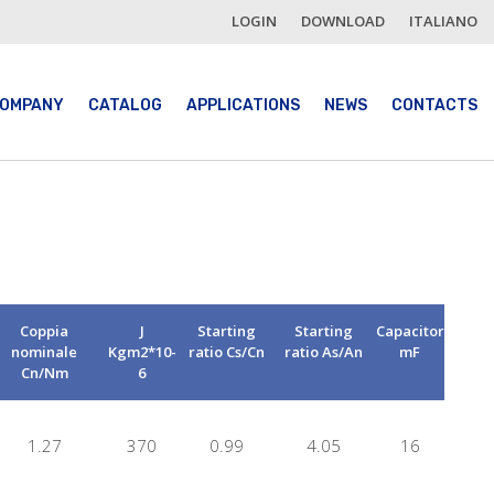
LOGIN
DOWNLOAD
ITALIANO
OMPANY
CATALOG
APPLICATIONS
NEWS
CONTACTS
Coppia
J
Starting
Starting
Capacitor
nominale
Kgm2*10-
ratio Cs/Cn
ratio As/An
mF
Cn/Nm
6
1.27
370
0.99
4.05
16