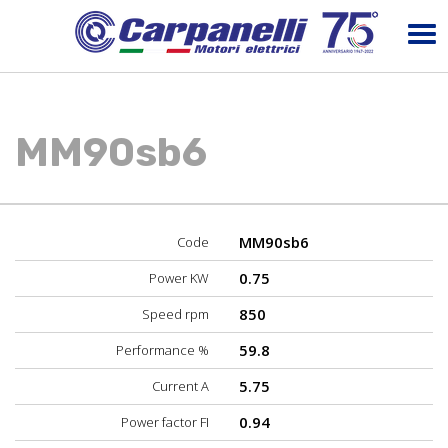
MM90sb6
MM90sb6
Code
0.75
Power KW
850
Speed rpm
59.8
Performance %
5.75
Current A
0.94
Power factor FI