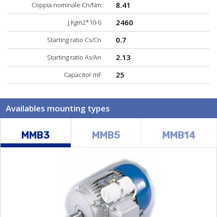
8.41
Coppia nominale Cn/Nm
2460
J Kgm2*10-6
0.7
Starting ratio Cs/Cn
2.13
Starting ratio As/An
25
Capacitor mF
Availables mounting types
MMB3
MMB5
MMB14