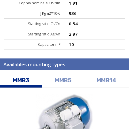
1.91
Coppia nominale Cn/Nm
936
J Kgm2*10-6
0.54
Starting ratio Cs/Cn
2.97
Starting ratio As/An
10
Capacitor mF
Availables mounting types
MMB3
MMB5
MMB14