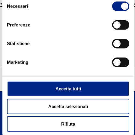
Selezione
63
28
60
40
257
196
100
11,2
253
365
305
95
110
110
210
M6
55
55
175
192
15
21,2
1
Necessari
del
TYPE
consenso
a
b
c
d
e
f
g
h
t
MEC
TYPE
56
a
9
20
b
M4
c
10
d
14
e
15
f
g
3
h
3
10,2
t
Preferenze
MEC
63
11
23
M4
10
14
15
4
4
12,5
TYPE
50
9
20
M4
10
14
15
3
3
10 ,2
a
b
c
d
e
f
g
h
t
MEC
71
14
30
M5
13
18
20
5
5
16
56
9
20
M4
10
14
15
3
3
10,2
56
80
19
9
20
40
M4
M6
10
16
14
22
15
30
3
6
3
6
10,2
21,5
63
11
23
M4
10
14
15
4
4
12,5
Statistiche
63
90
24
11
23
50
M4
M8
10
20
14
28
15
35
4
8
4
7
12,5
27
71
14
30
M5
13
18
20
5
5
16
100
71
14
28
30
60
M10
M5
13
25
18
35
20
45
5
8
5
7
16
31
80
19
40
M6
16
22
30
6
6
21,5
80
19
40
M6
16
22
30
6
6
21,5
90
24
50
M8
20
28
35
8
7
27
90
24
50
M8
20
28
35
8
7
27
Marketing
100
28
60
M10
25
35
45
8
7
31
100
28
60
M10
25
35
45
8
7
31
Accetta tutti
Accetta selezionati
Rifiuta
Carpanelli Motori Elettrici S.p.A. a Socio