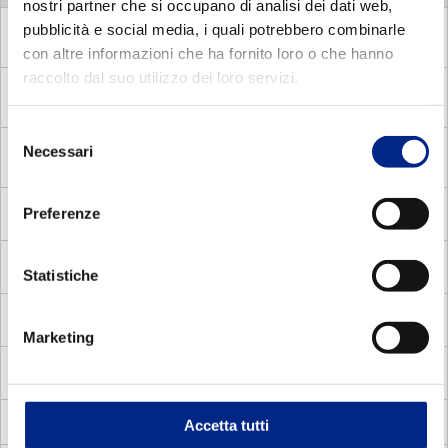
nostri partner che si occupano di analisi dei dati web,
pubblicità e social media, i quali potrebbero combinarle
MDE
Motori Elettrici Asincroni Monofase con Disgiuntore
Elettronico
con altre informazioni che ha fornito loro o che hanno
raccolto dal suo utilizzo dei loro servizi.
MDC
Motori Elettrici Asincroni Monofase con Disgiuntore
centrifugo
Selezione
Necessari
MADP
del
Motori Autofrenanti Asincroni Trifase a doppia
polarità
consenso
Preferenze
MMA
Motori Elettrici Autofrenanti Asincroni Monofase
MV
Motori Elettrici Vettoriali
Statistiche
MVC
Motori Elettrici Vettoriali compatti quadrati
Marketing
MVS
Motori Elettrici Vettoriali carcassa standard
Accetta tutti
Servoventilatori per motori elettrici