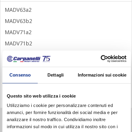
MADV63a2
MADV63b2
MADV71a2
MADV71b2
MADV80a2
MADV90Sa2
Consenso
Dettagli
Informazioni sui cookie
MADV90La2
MADV90Lb2
Questo sito web utilizza i cookie
MADV100b2
Utilizziamo i cookie per personalizzare contenuti ed
annunci, per fornire funzionalità dei social media e per
MADV 4 POLI
analizzare il nostro traffico. Condividiamo inoltre
MADV 6 POLI
informazioni sul modo in cui utilizza il nostro sito con i