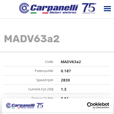
MADV63a2
MADV63a2
Code
0.187
Potenza KW
2830
Speed rpm
1.3
Current A (V.230)
0.61
Torque Cn Nm
61
Performance %