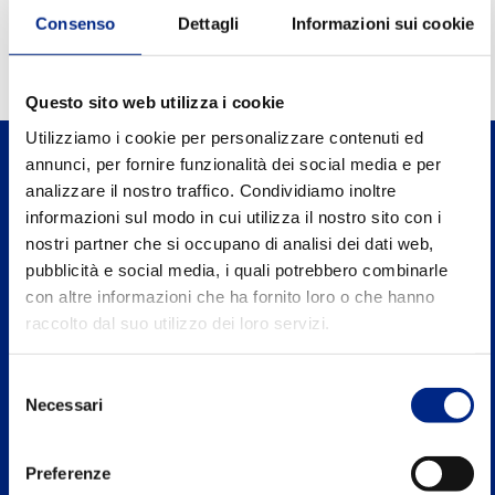
0.98
Power factor FI
Consenso
Dettagli
Informazioni sui cookie
Questo sito web utilizza i cookie
Utilizziamo i cookie per personalizzare contenuti ed
annunci, per fornire funzionalità dei social media e per
analizzare il nostro traffico. Condividiamo inoltre
informazioni sul modo in cui utilizza il nostro sito con i
nostri partner che si occupano di analisi dei dati web,
Carpanelli Motori Elettrici S.p.A. a Socio
pubblicità e social media, i quali potrebbero combinarle
Unico
con altre informazioni che ha fornito loro o che hanno
Via 2 Agosto 1980, n.5, 40016 S.Giorgio di Piano
raccolto dal suo utilizzo dei loro servizi.
Bologna - Italy
Selezione
Tel. +39 051 8902811
Necessari
del
consenso
P.IVA: IT00662271204
Preferenze