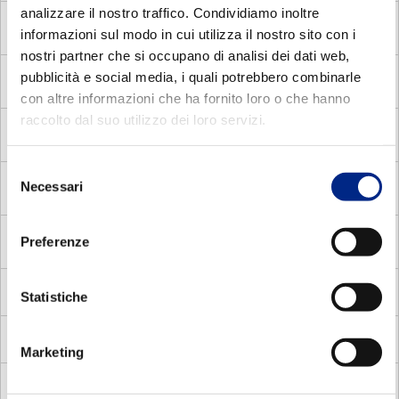
analizzare il nostro traffico. Condividiamo inoltre
MADC
Asynchronous single phase brake motors with
informazioni sul modo in cui utilizza il nostro sito con i
centrifugal switch
nostri partner che si occupano di analisi dei dati web,
pubblicità e social media, i quali potrebbero combinarle
MADV
Asynchronous single phase brake motors with
voltage relay
con altre informazioni che ha fornito loro o che hanno
raccolto dal suo utilizzo dei loro servizi.
MDE
Asynchronous single phase motors with electronic
relay
Selezione
MDC
Necessari
Asynchronous single phase motors with centrifugal
del
switch
consenso
MADP
Asynchronous three phase pole changing brake
Preferenze
motors
MMA
Asynchronous single phase brake motors
Statistiche
MV
Flux vector
Marketing
MVC
Compat square vector motors