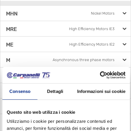
MHN
Nickel Motors
MRE
High Efficiency Motors IE3
ME
High Efficiency Motors IE2
M
Asynchronous three phase motors
MA
Asynchronous three phase brake motors
DP
Asynchronous three phase pole changing motors
Consenso
Dettagli
Informazioni sui cookie
MM
Asynchronous single phase motors
Questo sito web utilizza i cookie
Utilizziamo i cookie per personalizzare contenuti ed
MADE
Asynchronous single phase brake motors with
electronic relay
annunci, per fornire funzionalità dei social media e per