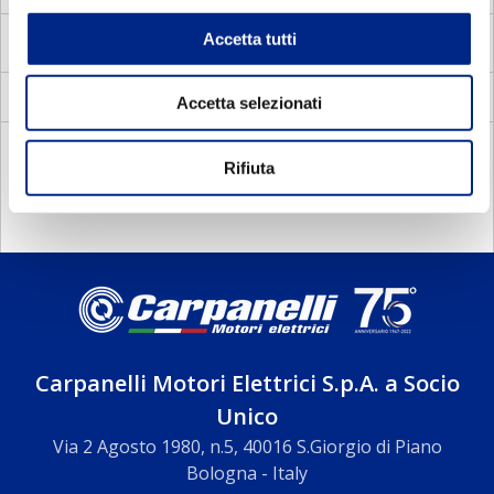
Accetta tutti
MVS
Vectorial motors with standard frame
Accetta selezionati
Blowers
DOCUMENTATION
Rifiuta
Carpanelli Motori Elettrici S.p.A. a Socio
Unico
Via 2 Agosto 1980, n.5, 40016 S.Giorgio di Piano
Bologna - Italy