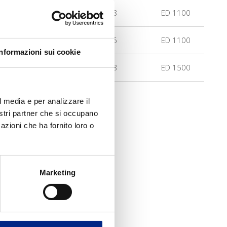
7.9
15.8
ED 1100
7.8
15.6
ED 1100
Informazioni sui cookie
10.4
20.8
ED 1500
l media e per analizzare il
nostri partner che si occupano
azioni che ha fornito loro o
Marketing