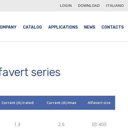
LOGIN
DOWNLOAD
ITALIANO
OMPANY
CATALOG
APPLICATIONS
NEWS
CONTACTS
favert series
Current (A) Irated
Current (A) Imax
Alfavert size
1.3
2.6
ED 400