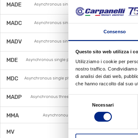
MADE
Asynchronous single phase brake motors with
electronic relay
MADC
Asynchronous single phase brake motors with
centrifugal switch
Consenso
MADV
Asynchronous single phase brake motors with
voltage relay
Questo sito web utilizza i c
MDE
Asynchronous single phase motors with electronic
Utilizziamo i cookie per perso
relay
nostro traffico. Condividiamo 
di analisi dei dati web, pubbl
MDC
Asynchronous single phase motors with centrifugal
switch
che hanno raccolto dal suo uti
MADP
Asynchronous three phase pole changing brake
Selezione
motors
Necessari
del
consenso
MMA
Asynchronous single phase brake motors
MV
Flux vector