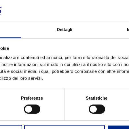
1.1
7.35
MBC80c4
1.1
7.35
MBC90Sa4
Dettagli
1.5
10.0
MBC90Sb4
ookie
nalizzare contenuti ed annunci, per fornire funzionalità dei socia
inoltre informazioni sul modo in cui utilizza il nostro sito con i 
icità e social media, i quali potrebbero combinarle con altre inform
lizzo dei loro servizi.
Preferenze
Statistiche