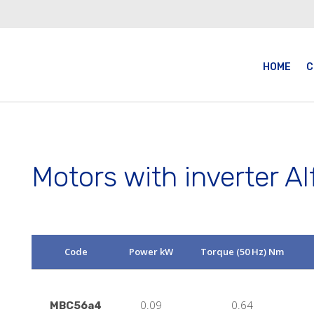
HOME
C
Motors with inverter Al
Code
Power kW
Torque (50 Hz) Nm
0.09
0.64
MBC56a4