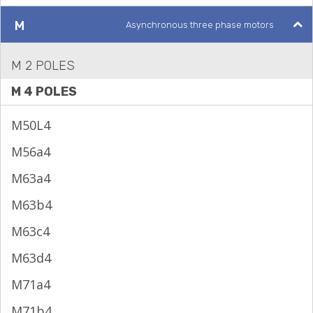
M
Asynchronous three phase motors
M 2 POLES
M 4 POLES
M50L4
M56a4
M63a4
M63b4
M63c4
M63d4
M71a4
M71b4