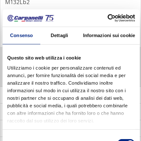
M132Lb2
M160Sa2
M160Sb2
Consenso
Dettagli
Informazioni sui cookie
M160La2
M 4 POLES
Questo sito web utilizza i cookie
M 6 POLES
Utilizziamo i cookie per personalizzare contenuti ed
M 8 POLES
annunci, per fornire funzionalità dei social media e per
analizzare il nostro traffico. Condividiamo inoltre
informazioni sul modo in cui utilizza il nostro sito con i
MA
Asynchronous three phase brake motors
nostri partner che si occupano di analisi dei dati web,
pubblicità e social media, i quali potrebbero combinarle
DP
Asynchronous three phase pole changing motors
con altre informazioni che ha fornito loro o che hanno
raccolto dal suo utilizzo dei loro servizi.
MM
Asynchronous single phase motors
Selezione