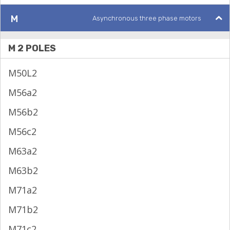
M
Asynchronous three phase motors
M 2 POLES
M50L2
M56a2
M56b2
M56c2
M63a2
M63b2
M71a2
M71b2
M71c2