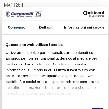
MA112b4
MA132Sa4
MA132La4
Consenso
Dettagli
Informazioni sui cookie
MA132Lb4
MA160Sa4
Questo sito web utilizza i cookie
MA160La4
Utilizziamo i cookie per personalizzare contenuti ed
annunci, per fornire funzionalità dei social media e per
MA 6 POLES
analizzare il nostro traffico. Condividiamo inoltre
informazioni sul modo in cui utilizza il nostro sito con i
MA 8 POLES
nostri partner che si occupano di analisi dei dati web,
pubblicità e social media, i quali potrebbero combinarle
DP
Asynchronous three phase pole changing motors
con altre informazioni che ha fornito loro o che hanno
raccolto dal suo utilizzo dei loro servizi.
MM
Asynchronous single phase motors
Selezione