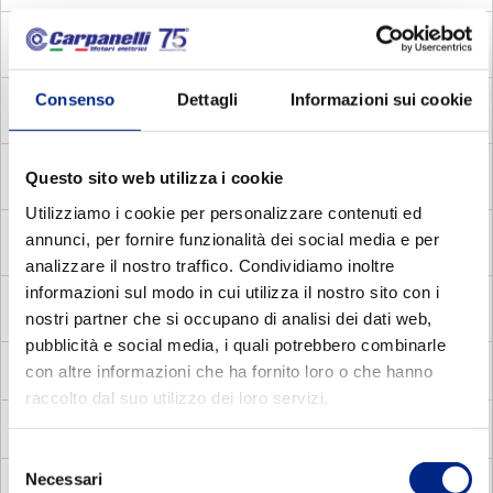
MADC
Motori Autofrenanti Asincroni Monofase con
Disgiuntore Centrifugo
Consenso
Dettagli
Informazioni sui cookie
MADV
Motori Autofrenanti Asincroni Monofase con
Disgiuntore voltmetrico
MDE
Motori Elettrici Asincroni Monofase con Disgiuntore
Questo sito web utilizza i cookie
Elettronico
Utilizziamo i cookie per personalizzare contenuti ed
MDC
annunci, per fornire funzionalità dei social media e per
Motori Elettrici Asincroni Monofase con Disgiuntore
centrifugo
analizzare il nostro traffico. Condividiamo inoltre
informazioni sul modo in cui utilizza il nostro sito con i
MADP
Motori Autofrenanti Asincroni Trifase a doppia
nostri partner che si occupano di analisi dei dati web,
polarità
pubblicità e social media, i quali potrebbero combinarle
MMA
con altre informazioni che ha fornito loro o che hanno
Motori Elettrici Autofrenanti Asincroni Monofase
raccolto dal suo utilizzo dei loro servizi.
MV
Motori Elettrici Vettoriali
Selezione
Necessari
del
MVC
Motori Elettrici Vettoriali compatti quadrati