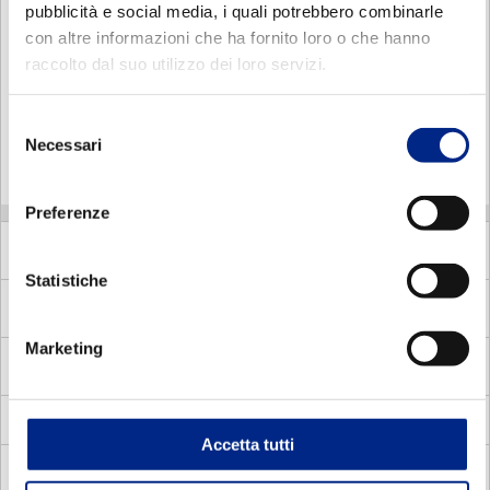
MMA80b6
pubblicità e social media, i quali potrebbero combinarle
con altre informazioni che ha fornito loro o che hanno
MMA90Sa6
raccolto dal suo utilizzo dei loro servizi.
MMA90La6
Selezione
MMA100a6
Necessari
del
MMA100b6
consenso
Preferenze
MV
Flux vector
Statistiche
MVC
Compat square vector motors
Marketing
MVS
Vectorial motors with standard frame
Blowers
Accetta tutti
DOCUMENTATION