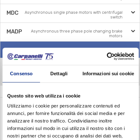
MDC
Asynchronous single phase motors with centrifugal
switch
MADP
Asynchronous three phase pole changing brake
motors
MMA
Asynchronous single phase brake motors
MMA 2 POLES
Consenso
Dettagli
Informazioni sui cookie
MMA 4 POLES
MMA 6 POLES
Questo sito web utilizza i cookie
MMA63a6
Utilizziamo i cookie per personalizzare contenuti ed
annunci, per fornire funzionalità dei social media e per
MMA71a6
analizzare il nostro traffico. Condividiamo inoltre
informazioni sul modo in cui utilizza il nostro sito con i
MMA80a6
nostri partner che si occupano di analisi dei dati web,