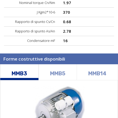
1.97
Nominal torque Cn/Nm
370
J Kgm2*10-6
0.68
Rapporto di spunto Cs/Cn
2.78
Rapporto di spunto As/An
16
Condensatore mF
Forme costruttive disponibili
MMB3
MMB5
MMB14