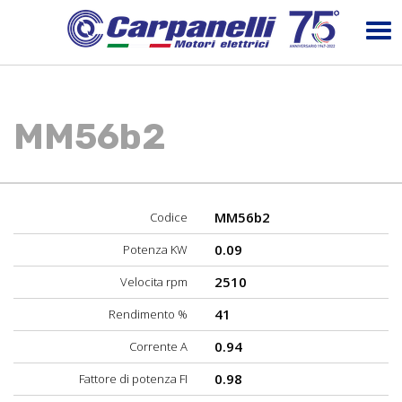
MM56b2
MM56b2
Codice
0.09
Potenza KW
2510
Velocita rpm
41
Rendimento %
0.94
Corrente A
0.98
Fattore di potenza FI