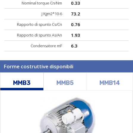
0.33
Nominal torque Cn/Nm
73.2
J Kgm2*10-6
0.76
Rapporto di spunto Cs/Cn
1.93
Rapporto di spunto As/An
6.3
Condensatore mF
Forme costruttive disponibili
MMB3
MMB5
MMB14