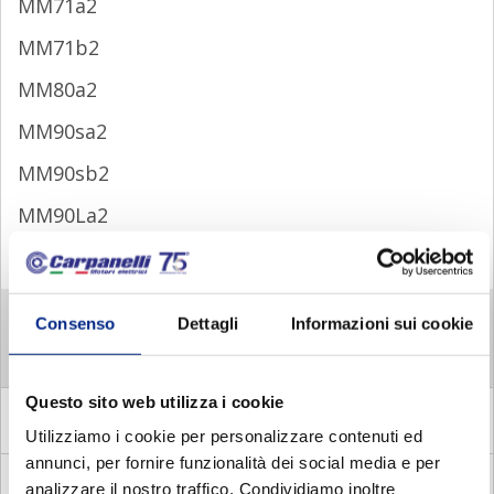
MM71a2
MM71b2
MM80a2
MM90sa2
MM90sb2
MM90La2
MM100a2
MM 4 POLI
Consenso
Dettagli
Informazioni sui cookie
MM 6 POLI
Questo sito web utilizza i cookie
MADE
Motori Autofrenanti Asincroni Monofase con
Disgiuntore Elettronico
Utilizziamo i cookie per personalizzare contenuti ed
annunci, per fornire funzionalità dei social media e per
MADC
Motori Autofrenanti Asincroni Monofase con
analizzare il nostro traffico. Condividiamo inoltre