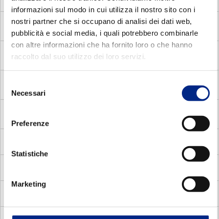
Disgiuntore Centrifugo
informazioni sul modo in cui utilizza il nostro sito con i
nostri partner che si occupano di analisi dei dati web,
MADV
Motori Autofrenanti Asincroni Monofase con
Disgiuntore voltmetrico
pubblicità e social media, i quali potrebbero combinarle
con altre informazioni che ha fornito loro o che hanno
MDE
Motori Elettrici Asincroni Monofase con Disgiuntore
raccolto dal suo utilizzo dei loro servizi.
Elettronico
MDC
Selezione
Motori Elettrici Asincroni Monofase con Disgiuntore
centrifugo
Necessari
del
consenso
MADP
Motori Autofrenanti Asincroni Trifase a doppia
polarità
Preferenze
MMA
Motori Elettrici Autofrenanti Asincroni Monofase
Statistiche
MV
Motori Elettrici Vettoriali
Marketing
MVC
Motori Elettrici Vettoriali compatti quadrati