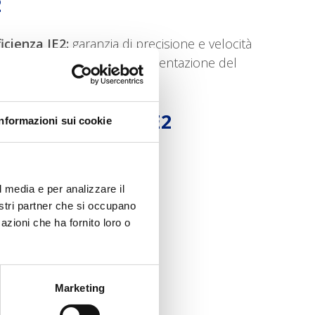
2
icienza IE2:
garanzia di precisione e velocità
ntaria o accidentale dell'alimentazione del
alta efficienza IE2
Informazioni sui cookie
l media e per analizzare il
nostri partner che si occupano
ica
azioni che ha fornito loro o
locità: encoder e resolver
Marketing