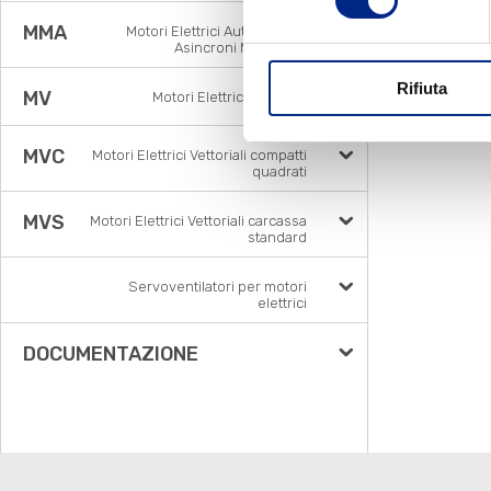
Ver
MMA
Motori Elettrici Autofrenanti
Sen
Asincroni Monofase
Rifiuta
MV
Motori Elettrici Vettoriali
MVC
Motori Elettrici Vettoriali compatti
quadrati
MVS
Motori Elettrici Vettoriali carcassa
standard
Servoventilatori per motori
elettrici
DOCUMENTAZIONE