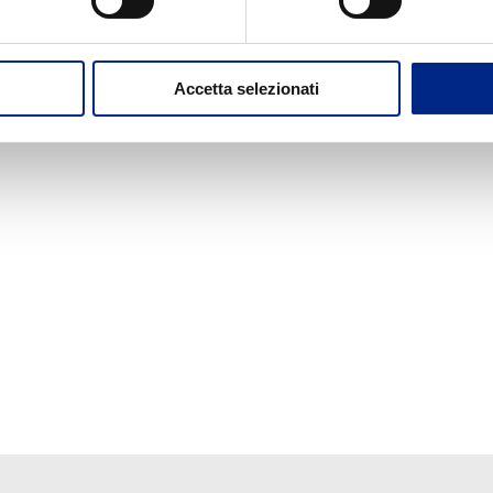
nice a scelta
sori di temperatura PTC, PTO o PT100
Accetta selezionati