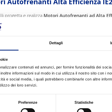
ri Autofrenanti Alta Efficienza IE
li progetta e realizza
Motori Autofrenanti ad Alta Eff
o, per la massima sicurezza in caso di interruzione volo
 o in caso di mancanza di alimentazione.
i IE2 Carpanelli: motori Asincroni 
Dettagli
 elettrici asincroni alta efficienza IE2 presentano:
ookie
nalizzare contenuti ed annunci, per fornire funzionalità dei socia
mensioni compatte
inoltre informazioni sul modo in cui utilizza il nostro sito con i 
sonalizzazione: possibilità di personalizzazione meccan
icità e social media, i quali potrebbero combinarle con altre inform
taggi: possibilità di avere tutti i tipi di voltaggi
lizzo dei loro servizi.
ponibili su autofrenanti
sduttori di velocità: possibilità di avere trasduttori di ve
sa rumorosità
Preferenze
Statistiche
5, a richiesta IP66