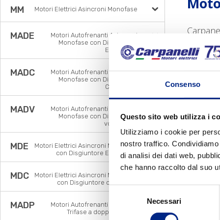
Moto
MM
Motori Elettrici Asincroni Monofase
Carpanel
MADE
Motori Autofrenanti Asincroni
d'arrest
Monofase con Disgiuntore
Elettronico
motore,
MADC
Motori Autofrenanti Asincroni
Motor
Monofase con Disgiuntore
Consenso
Centrifugo
MADV
Motori Autofrenanti Asincroni
I Motori
Questo sito web utilizza i c
Monofase con Disgiuntore
voltmetrico
Utilizziamo i cookie per perso
Di
nostro traffico. Condividiamo 
MDE
Per
Motori Elettrici Asincroni Monofase
con Disgiuntore Elettronico
di analisi dei dati web, pubbl
Vol
che hanno raccolto dal suo uti
Dis
MDC
Motori Elettrici Asincroni Monofase
con Disgiuntore centrifugo
Tra
Selezione
Bas
Necessari
del
MADP
Motori Autofrenanti Asincroni
IP5
Trifase a doppia polarità
consenso