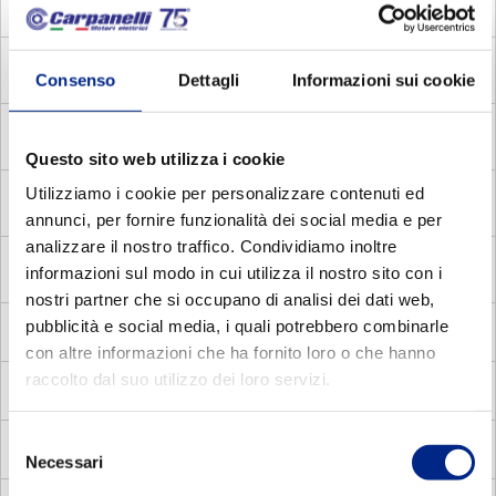
MADC
Motori Autofrenanti Asincroni Monofase con
Disgiuntore Centrifugo
MADV
Motori Autofrenanti Asincroni Monofase con
Consenso
Dettagli
Informazioni sui cookie
Disgiuntore voltmetrico
MDE
Motori Elettrici Asincroni Monofase con Disgiuntore
Elettronico
Questo sito web utilizza i cookie
Utilizziamo i cookie per personalizzare contenuti ed
MDC
Motori Elettrici Asincroni Monofase con Disgiuntore
centrifugo
annunci, per fornire funzionalità dei social media e per
analizzare il nostro traffico. Condividiamo inoltre
MADP
Motori Autofrenanti Asincroni Trifase a doppia
informazioni sul modo in cui utilizza il nostro sito con i
polarità
nostri partner che si occupano di analisi dei dati web,
pubblicità e social media, i quali potrebbero combinarle
MMA
Motori Elettrici Autofrenanti Asincroni Monofase
con altre informazioni che ha fornito loro o che hanno
raccolto dal suo utilizzo dei loro servizi.
MV
Motori Elettrici Vettoriali
Selezione
MVC
Motori Elettrici Vettoriali compatti quadrati
Necessari
del
consenso