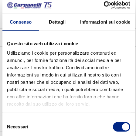
MADC
Motori Autofrenanti Asincroni Monofase con
Disgiuntore Centrifugo
MADV
Motori Autofrenanti Asincroni Monofase con
Consenso
Dettagli
Informazioni sui cookie
Disgiuntore voltmetrico
MDE
Motori Elettrici Asincroni Monofase con Disgiuntore
Elettronico
Questo sito web utilizza i cookie
Utilizziamo i cookie per personalizzare contenuti ed
MDC
Motori Elettrici Asincroni Monofase con Disgiuntore
centrifugo
annunci, per fornire funzionalità dei social media e per
analizzare il nostro traffico. Condividiamo inoltre
MADP
Motori Autofrenanti Asincroni Trifase a doppia
informazioni sul modo in cui utilizza il nostro sito con i
polarità
nostri partner che si occupano di analisi dei dati web,
pubblicità e social media, i quali potrebbero combinarle
MMA
Motori Elettrici Autofrenanti Asincroni Monofase
con altre informazioni che ha fornito loro o che hanno
raccolto dal suo utilizzo dei loro servizi.
MV
Motori Elettrici Vettoriali
Selezione
MVC
Motori Elettrici Vettoriali compatti quadrati
Necessari
del
consenso