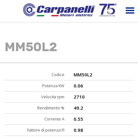
MM50L2
MM50L2
Codice
0.06
Potenza KW
2710
Velocita rpm
49.2
Rendimento %
0.55
Corrente A
0.98
Fattore di potenza FI