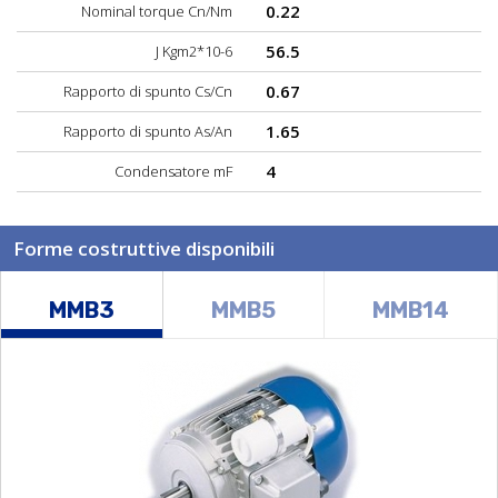
0.22
Nominal torque Cn/Nm
56.5
J Kgm2*10-6
0.67
Rapporto di spunto Cs/Cn
1.65
Rapporto di spunto As/An
4
Condensatore mF
Forme costruttive disponibili
MMB3
MMB5
MMB14