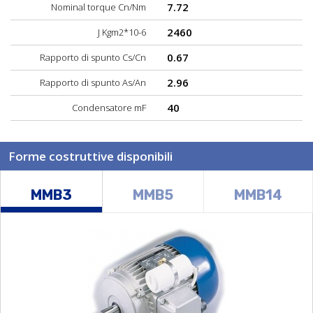
7.72
Nominal torque Cn/Nm
2460
J Kgm2*10-6
0.67
Rapporto di spunto Cs/Cn
2.96
Rapporto di spunto As/An
40
Condensatore mF
Forme costruttive disponibili
MMB3
MMB5
MMB14