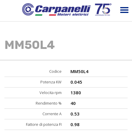
MM50L4
MM50L4
Codice
0.045
Potenza KW
1380
Velocita rpm
40
Rendimento %
0.53
Corrente A
0.98
Fattore di potenza FI