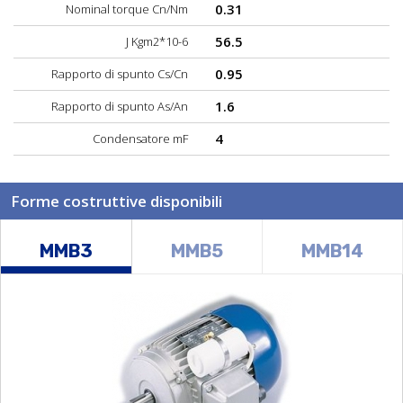
0.31
Nominal torque Cn/Nm
56.5
J Kgm2*10-6
0.95
Rapporto di spunto Cs/Cn
1.6
Rapporto di spunto As/An
4
Condensatore mF
Forme costruttive disponibili
MMB3
MMB5
MMB14