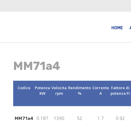
HOME
MM71a4
Codice
Potenza
Velocita
Rendimento
Corrente
Fattore di
KW
rpm
%
A
potenza FI
0.187
1390
52
1.7
0.92
MM71a4