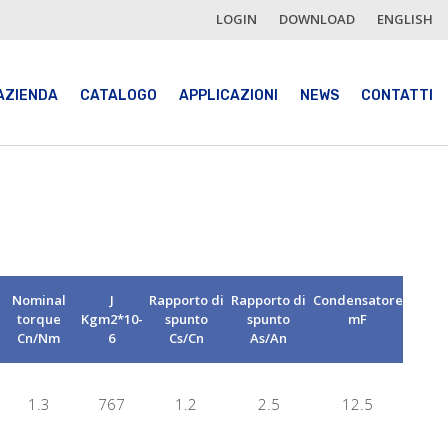
LOGIN
DOWNLOAD
ENGLISH
AZIENDA
CATALOGO
APPLICAZIONI
NEWS
CONTATTI
Nominal
J
Rapporto di
Rapporto di
Condensatore
torque
Kgm2*10-
spunto
spunto
mF
Cn/Nm
6
Cs/Cn
As/An
1.3
767
1.2
2.5
12.5