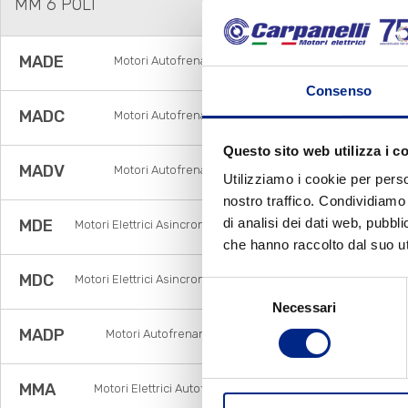
MM 6 POLI
MADE
Motori Autofrenanti Asincroni Monofase con
Disgiuntore Elettronico
Consenso
MADC
Motori Autofrenanti Asincroni Monofase con
Disgiuntore Centrifugo
Questo sito web utilizza i c
MADV
Motori Autofrenanti Asincroni Monofase con
Utilizziamo i cookie per perso
Disgiuntore voltmetrico
nostro traffico. Condividiamo 
di analisi dei dati web, pubbl
MDE
Motori Elettrici Asincroni Monofase con Disgiuntore
Elettronico
che hanno raccolto dal suo uti
MDC
Motori Elettrici Asincroni Monofase con Disgiuntore
Selezione
centrifugo
Necessari
del
consenso
MADP
Motori Autofrenanti Asincroni Trifase a doppia
polarità
MMA
Motori Elettrici Autofrenanti Asincroni Monofase