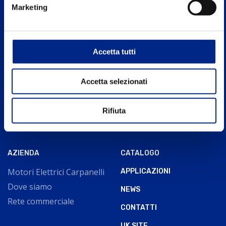
Marketing
Carpanelli Motori Elettrici S.p.A. a Socio
Unico
Via 2 Agosto 1980, n.5, 40016 S.Giorgio di Piano
Accetta tutti
Bologna - Italy
Accetta selezionati
Tel. +39 051 8902811
P.IVA: IT00662271204
Rifiuta
AZIENDA
CATALOGO
Motori Elettrici Carpanelli
APPLICAZIONI
Dove siamo
NEWS
Rete commerciale
CONTATTI
UK SITE