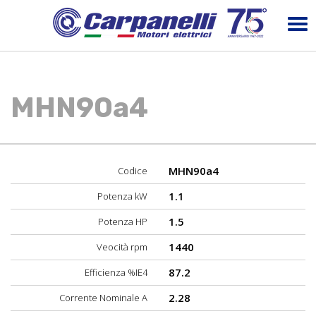
MHN90a4
MHN90a4
Codice
1.1
Potenza kW
1.5
Potenza HP
1440
Veocità rpm
87.2
Efficienza %IE4
2.28
Corrente Nominale A