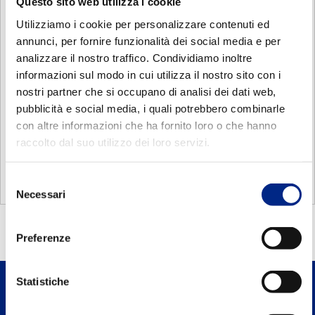
Questo sito web utilizza i cookie
Utilizziamo i cookie per personalizzare contenuti ed
annunci, per fornire funzionalità dei social media e per
analizzare il nostro traffico. Condividiamo inoltre
informazioni sul modo in cui utilizza il nostro sito con i
nostri partner che si occupano di analisi dei dati web,
pubblicità e social media, i quali potrebbero combinarle
con altre informazioni che ha fornito loro o che hanno
TYPE
TYPE
A j6
A j6
B
B
C
C
D J6
D j6
E
E
g
g
F
F
L
L
G1
G1
H
H
I
I
P
P
S
S
T
T
raccolto dal suo utilizzo dei loro servizi.
MHN63
MHN90
130
60
165
75
200
90
24
11
23
50
4
8
339
235
433
300
16
16
190
118
M20X1.5
M20X1.5
3.5
2
M10
M5
M4
M8
MHN71
70
85
105
14
30
5
246
323
16
134
M20X1.5
2.5
M6
M5
MHN80
80
100
120
19
40
6
271
347
16
150
M20X1.5
3
M6
M6
Selezione
MHN90
95
115
140
24
50
8
339
433
16
190
M20X1.5
3
M8
M8
Necessari
del
consenso
Preferenze
Statistiche