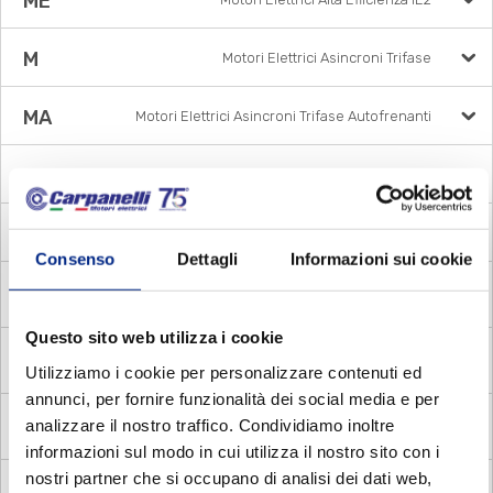
ME
M
Motori Elettrici Asincroni Trifase
MA
Motori Elettrici Asincroni Trifase Autofrenanti
DP
Motori Elettrici Asincroni Trifase a doppia polarità
MM
Motori Elettrici Asincroni Monofase
Consenso
Dettagli
Informazioni sui cookie
MADE
Motori Autofrenanti Asincroni Monofase con
Disgiuntore Elettronico
Questo sito web utilizza i cookie
MADC
Motori Autofrenanti Asincroni Monofase con
Utilizziamo i cookie per personalizzare contenuti ed
Disgiuntore Centrifugo
annunci, per fornire funzionalità dei social media e per
MADV
Motori Autofrenanti Asincroni Monofase con
analizzare il nostro traffico. Condividiamo inoltre
Disgiuntore voltmetrico
informazioni sul modo in cui utilizza il nostro sito con i
nostri partner che si occupano di analisi dei dati web,
MDE
Motori Elettrici Asincroni Monofase con Disgiuntore