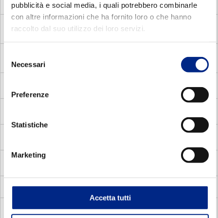
pubblicità e social media, i quali potrebbero combinarle
Elettronico
con altre informazioni che ha fornito loro o che hanno
MDC
Motori Elettrici Asincroni Monofase con Disgiuntore
raccolto dal suo utilizzo dei loro servizi.
centrifugo
Selezione
MADP
Motori Autofrenanti Asincroni Trifase a doppia
Necessari
polarità
del
consenso
MMA
Motori Elettrici Autofrenanti Asincroni Monofase
Preferenze
MV
Motori Elettrici Vettoriali
Statistiche
MVC
Motori Elettrici Vettoriali compatti quadrati
Marketing
MVS
Motori Elettrici Vettoriali carcassa standard
Servoventilatori per motori elettrici
Accetta tutti
DOCUMENTAZIONE