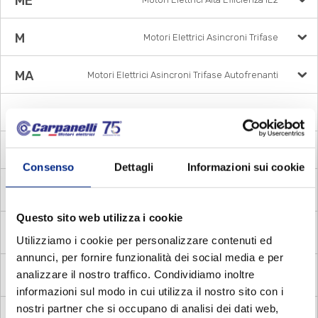
ME
M
Motori Elettrici Asincroni Trifase
MA
Motori Elettrici Asincroni Trifase Autofrenanti
DP
Motori Elettrici Asincroni Trifase a doppia polarità
MM
Motori Elettrici Asincroni Monofase
Consenso
Dettagli
Informazioni sui cookie
MADE
Motori Autofrenanti Asincroni Monofase con
Disgiuntore Elettronico
Questo sito web utilizza i cookie
MADC
Motori Autofrenanti Asincroni Monofase con
Utilizziamo i cookie per personalizzare contenuti ed
Disgiuntore Centrifugo
annunci, per fornire funzionalità dei social media e per
MADV
Motori Autofrenanti Asincroni Monofase con
analizzare il nostro traffico. Condividiamo inoltre
Disgiuntore voltmetrico
informazioni sul modo in cui utilizza il nostro sito con i
nostri partner che si occupano di analisi dei dati web,
MDE
Motori Elettrici Asincroni Monofase con Disgiuntore