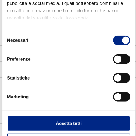
pubblicità e social media, i quali potrebbero combinarle
Elettronico
con altre informazioni che ha fornito loro o che hanno
MDC
Motori Elettrici Asincroni Monofase con Disgiuntore
raccolto dal suo utilizzo dei loro servizi.
centrifugo
Selezione
MADP
Motori Autofrenanti Asincroni Trifase a doppia
Necessari
polarità
del
consenso
MMA
Motori Elettrici Autofrenanti Asincroni Monofase
Preferenze
MV
Motori Elettrici Vettoriali
Statistiche
MVC
Motori Elettrici Vettoriali compatti quadrati
Marketing
MVS
Motori Elettrici Vettoriali carcassa standard
Servoventilatori per motori elettrici
Accetta tutti
DOCUMENTAZIONE