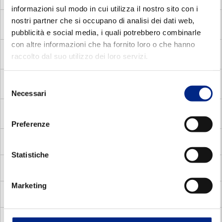
Disgiuntore Centrifugo
informazioni sul modo in cui utilizza il nostro sito con i
nostri partner che si occupano di analisi dei dati web,
MADV
Motori Autofrenanti Asincroni Monofase con
Disgiuntore voltmetrico
pubblicità e social media, i quali potrebbero combinarle
con altre informazioni che ha fornito loro o che hanno
MDE
Motori Elettrici Asincroni Monofase con Disgiuntore
raccolto dal suo utilizzo dei loro servizi.
Elettronico
MDC
Motori Elettrici Asincroni Monofase con Disgiuntore
Selezione
centrifugo
Necessari
del
consenso
MADP
Motori Autofrenanti Asincroni Trifase a doppia
polarità
Preferenze
MMA
Motori Elettrici Autofrenanti Asincroni Monofase
Statistiche
MV
Motori Elettrici Vettoriali
Marketing
MVC
Motori Elettrici Vettoriali compatti quadrati
MVS
Motori Elettrici Vettoriali carcassa standard