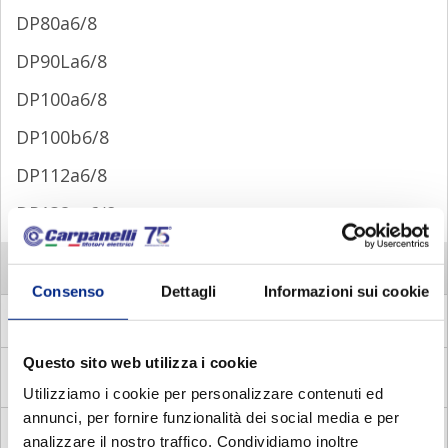
DP80a6/8
DP90La6/8
DP100a6/8
DP100b6/8
DP112a6/8
DP132sa6/8
DP 2/12 POLI
Consenso
Dettagli
Informazioni sui cookie
MM
Motori Elettrici Asincroni Monofase
Questo sito web utilizza i cookie
MADE
Motori Autofrenanti Asincroni Monofase con
Disgiuntore Elettronico
Utilizziamo i cookie per personalizzare contenuti ed
annunci, per fornire funzionalità dei social media e per
MADC
Motori Autofrenanti Asincroni Monofase con
analizzare il nostro traffico. Condividiamo inoltre