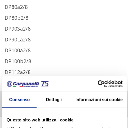
DP80a2/8
DP80b2/8
DP90Sa2/8
DP90La2/8
DP100a2/8
DP100b2/8
DP112a2/8
DP132La2/8
DP 6/8 POLI
Consenso
Dettagli
Informazioni sui cookie
DP 2/12 POLI
Questo sito web utilizza i cookie
MM
Motori Elettrici Asincroni Monofase