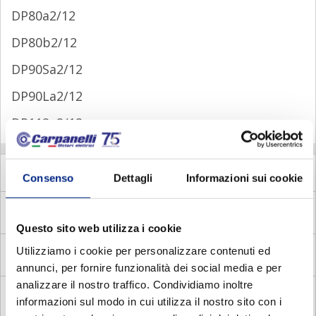
DP80a2/12
DP80b2/12
DP90Sa2/12
DP90La2/12
DP112a2/12
MM
Motori Elettrici Asincroni Monofase
Consenso
Dettagli
Informazioni sui cookie
MADE
Motori Autofrenanti Asincroni Monofase con
Disgiuntore Elettronico
Questo sito web utilizza i cookie
Utilizziamo i cookie per personalizzare contenuti ed
MADC
Motori Autofrenanti Asincroni Monofase con
Disgiuntore Centrifugo
annunci, per fornire funzionalità dei social media e per
analizzare il nostro traffico. Condividiamo inoltre
MADV
Motori Autofrenanti Asincroni Monofase con
informazioni sul modo in cui utilizza il nostro sito con i
Disgiuntore voltmetrico