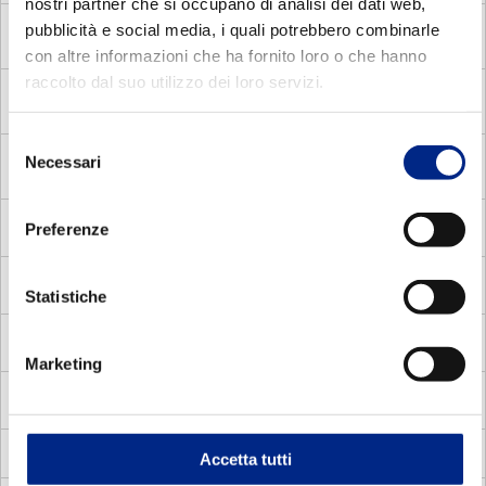
nostri partner che si occupano di analisi dei dati web,
pubblicità e social media, i quali potrebbero combinarle
MDE
Motori Elettrici Asincroni Monofase con Disgiuntore
Elettronico
con altre informazioni che ha fornito loro o che hanno
raccolto dal suo utilizzo dei loro servizi.
MDC
Motori Elettrici Asincroni Monofase con Disgiuntore
centrifugo
Selezione
Necessari
MADP
Motori Autofrenanti Asincroni Trifase a doppia
del
polarità
consenso
MMA
Preferenze
Motori Elettrici Autofrenanti Asincroni Monofase
MV
Motori Elettrici Vettoriali
Statistiche
MVC
Motori Elettrici Vettoriali compatti quadrati
Marketing
MVS
Motori Elettrici Vettoriali carcassa standard
Accetta tutti
Servoventilatori per motori elettrici