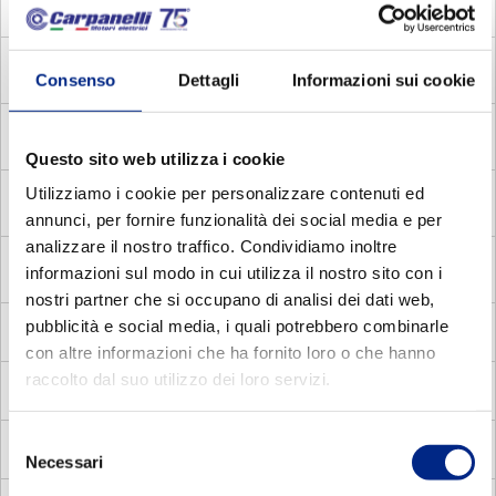
MADC
Motori Autofrenanti Asincroni Monofase con
Disgiuntore Centrifugo
MADV
Motori Autofrenanti Asincroni Monofase con
Consenso
Dettagli
Informazioni sui cookie
Disgiuntore voltmetrico
MDE
Motori Elettrici Asincroni Monofase con Disgiuntore
Elettronico
Questo sito web utilizza i cookie
Utilizziamo i cookie per personalizzare contenuti ed
MDC
Motori Elettrici Asincroni Monofase con Disgiuntore
centrifugo
annunci, per fornire funzionalità dei social media e per
analizzare il nostro traffico. Condividiamo inoltre
MADP
Motori Autofrenanti Asincroni Trifase a doppia
informazioni sul modo in cui utilizza il nostro sito con i
polarità
nostri partner che si occupano di analisi dei dati web,
pubblicità e social media, i quali potrebbero combinarle
MMA
Motori Elettrici Autofrenanti Asincroni Monofase
con altre informazioni che ha fornito loro o che hanno
raccolto dal suo utilizzo dei loro servizi.
MV
Motori Elettrici Vettoriali
Selezione
MVC
Motori Elettrici Vettoriali compatti quadrati
Necessari
del
consenso