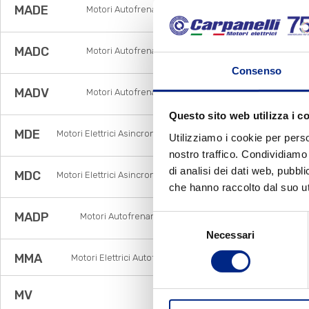
MADE
Motori Autofrenanti Asincroni Monofase con
Disgiuntore Elettronico
MADC
Motori Autofrenanti Asincroni Monofase con
Disgiuntore Centrifugo
Consenso
MADV
Motori Autofrenanti Asincroni Monofase con
Disgiuntore voltmetrico
Questo sito web utilizza i c
MDE
Motori Elettrici Asincroni Monofase con Disgiuntore
Utilizziamo i cookie per perso
Elettronico
nostro traffico. Condividiamo 
di analisi dei dati web, pubbl
MDC
Motori Elettrici Asincroni Monofase con Disgiuntore
centrifugo
che hanno raccolto dal suo uti
MADP
Motori Autofrenanti Asincroni Trifase a doppia
Selezione
polarità
Necessari
del
consenso
MMA
Motori Elettrici Autofrenanti Asincroni Monofase
MV
Motori Elettrici Vettoriali