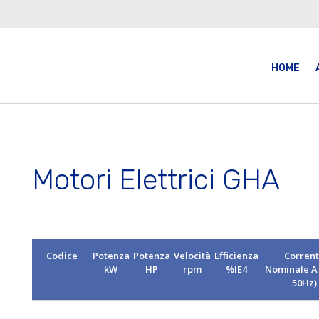
HOME
Motori Elettrici GHA
Codice
Potenza
Potenza
Velocità
Efficienza
Corren
kW
HP
rpm
%IE4
Nominale A
50Hz)